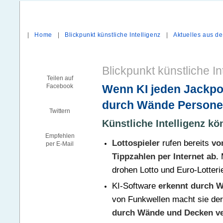
|
Home
|
Blickpunkt künstliche Intelligenz
|
Aktuelles aus de
Blickpunkt künstliche In
Teilen auf
Wenn KI jeden Jackpo
Facebook
durch Wände Personen
Twittern
Künstliche Intelligenz kö
Empfehlen
Lottospieler
rufen bereits
vo
per E-Mail
Tippzahlen per Internet ab.
M
drohen Lotto und Euro-Lotteri
KI-Software
erkennt durch 
von Funkwellen macht sie de
durch Wände und Decken ve